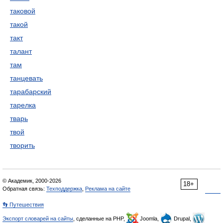
таковой
такой
такт
талант
там
танцевать
тарабарский
тарелка
тварь
твой
творить
© Академик, 2000-2026
18+
Обратная связь:
Техподдержка
,
Реклама на сайте
👣 Путешествия
Экспорт словарей на сайты
, сделанные на PHP,
Joomla,
Drupal,