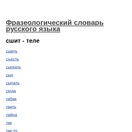
Фразеологический словарь
русского языка
сшит - теле
сшить
съесть
сыграть
сын
сыпать
сюда
табак
таить
тайна
так
так-то